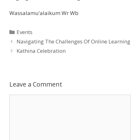
Wassalamu’alaikum Wr Wb
Categories
Events
Post
Navigating The Challenges Of Online Learning
navigation
Kathina Celebration
Leave a Comment
Comment