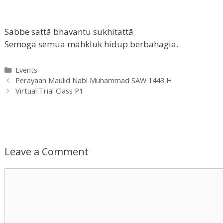
Sabbe sattā bhavantu sukhitattā
Semoga semua mahkluk hidup berbahagia.
Categories
Events
Post
Perayaan Maulid Nabi Muhammad SAW 1443 H
navigation
Virtual Trial Class P1
Leave a Comment
Comment